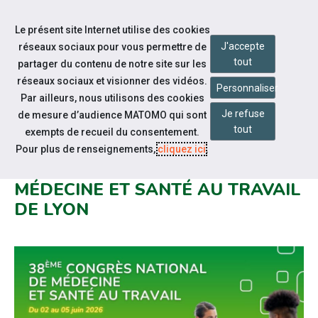
Accéder à notre page Facebook
Accéder à notre page Linkedin
Aller à la navigation
Le présent site Internet utilise des cookies
Aller au contenu
J'accepte
réseaux sociaux pour vous permettre de
tout
partager du contenu de notre site sur les
réseaux sociaux et visionner des vidéos.
Personnaliser
Par ailleurs, nous utilisons des cookies
Je refuse
de mesure d’audience MATOMO qui sont
Notre actualité
tout
exempts de recueil du consentement.
CAP EMPLOI PRÉSENT AU
Pour plus de renseignements,
cliquez ici
.
CONGRÈS NATIONAL DE
MÉDECINE ET SANTÉ AU TRAVAIL
DE LYON