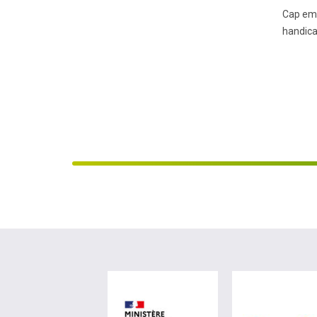
Cap emp
handica