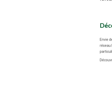
Déco
Envie d
réseau 
particu
Découvr