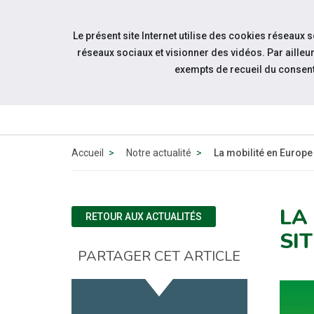
Accéder à notre page Facebook
Accéder à notre page Linkedin
Aller à la navigation
Le présent site Internet utilise des cookies réseaux 
Aller au contenu
réseaux sociaux et visionner des vidéos. Par aill
exempts de recueil du consen
QUI 
N
Accueil
Notre actualité
La mobilité en Europe
LA
RETOUR AUX ACTUALITÉS
SI
PARTAGER CET ARTICLE