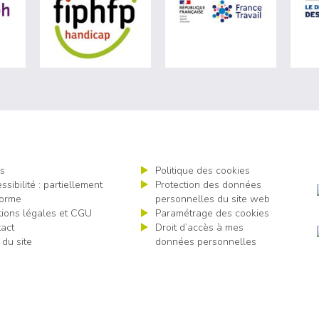
ère du travail (nouvelle fenêtre)
visiter les site de Agefiph (nouvelle fenêtre)
visiter les site de Fiphfp (nouvelle fenêt
visiter les 
s
Politique des cookies
ssibilité : partiellement
Protection des données
orme
personnelles du site web
ions légales et CGU
Paramétrage des cookies
act
Droit d’accès à mes
 du site
données personnelles