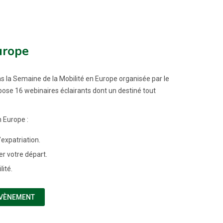
urope
s la Semaine de la Mobilité en Europe organisée par le
ose 16 webinaires éclairants dont un destiné tout
 Europe :
’expatriation.
r votre départ.
lité.
(NOUVELLE FENÊTRE)
ÉVÈNEMENT