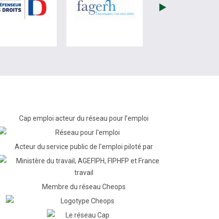
re)
site de France Travail (nouvelle fenêtre)
visiter les site de Défenseur des droits (nouvelle fenêtr
visiter les site de Fagerh (
Cap emploi acteur du réseau pour l’emploi
Acteur du service public de l'emploi piloté par
Membre du réseau Cheops