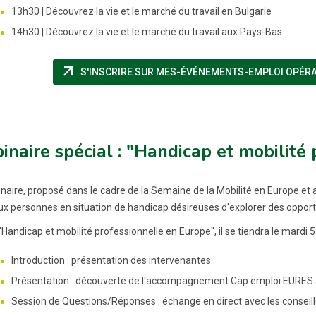
13h30 | Découvrez la vie et le marché du travail en Bulgarie
14h30 | Découvrez la vie et le marché du travail aux Pays-Bas
arrow_outward
S'INSCRIRE SUR MES-ÉVÉNEMENTS-EMPLOI OPÉRAT
naire spécial : "Handicap et mobilité
naire, proposé dans le cadre de la Semaine de la Mobilité en Europe et
ux personnes en situation de handicap désireuses d'explorer des opport
 "Handicap et mobilité professionnelle en Europe", il se tiendra le mardi
Introduction : présentation des intervenantes
Présentation : découverte de l'accompagnement Cap emploi EURES à d
Session de Questions/Réponses : échange en direct avec les conseill