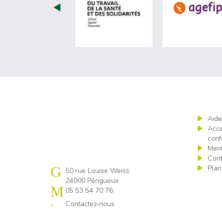
visiter les site de Minist
Aide
Acce
conf
Ment
Cont
Plan
Cap emploi 24
50 rue Louise Weiss
24000 Périgueux
05 53 54 70 76
Contactez-nous