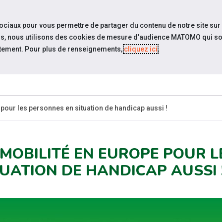
travel_explore
settings_accessibility
Sites du réseau
Acc
sociaux pour vous permettre de partager du contenu de notre site sur
eurs, nous utilisons des cookies de mesure d’audience MATOMO qui so
tement. Pour plus de renseignements,
cliquez ici
.
SOMMES-
ESPACE
ESPA
ACTUALITÉS
OUS ?
CANDIDAT
EMPLO
 pour les personnes en situation de handicap aussi !
 MOBILITÉ EN EUROPE POUR 
TUATION DE HANDICAP AUSSI 