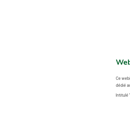
Webi
Ce webi
dédié a
Intitulé