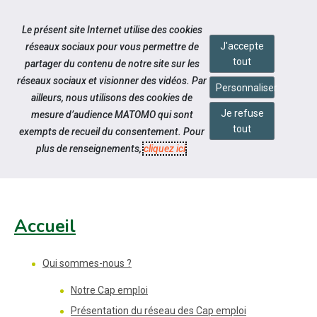
Accéder à notre page Facebook
Accéder à notre page Linkedin
Aller à la navigation
Le présent site Internet utilise des cookies
Aller au contenu
J'accepte
réseaux sociaux pour vous permettre de
tout
partager du contenu de notre site sur les
réseaux sociaux et visionner des vidéos. Par
Personnaliser
ailleurs, nous utilisons des cookies de
Je refuse
mesure d’audience MATOMO qui sont
Pied de page
tout
exempts de recueil du consentement. Pour
PLAN DU SITE
plus de renseignements,
cliquez ici
.
Accueil
Qui sommes-nous ?
Notre Cap emploi
Présentation du réseau des Cap emploi