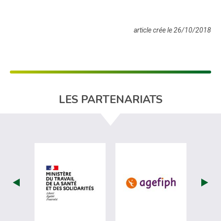
article crée le 26/10/2018
LES PARTENARIATS
visiter les site de Ministère du travail (nou
visiter les sit